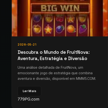
2026-05-21
Descubra o Mundo de FruitNova:
Aventura, Estratégia e Diversão
Uma análise detalhada de FruitNova, um
emocionante jogo de estratégia que combina
aventura e diversão, disponível em MMM5.COM.
Ler Mais
779PG.com