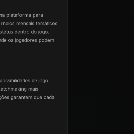
ma plataforma para
orneios mensais temáticos
tatus dentro do jogo.
onde os jogadores podem
ossibilidades de jogo.
matchmaking mais
ações garantem que cada