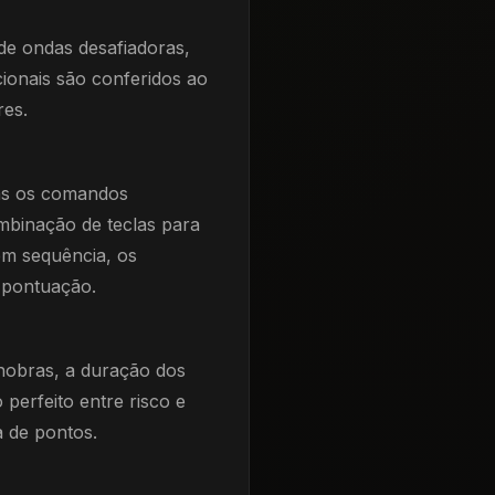
 de ondas desafiadoras,
ionais são conferidos ao
res.
mas os comandos
mbinação de teclas para
em sequência, os
 pontuação.
nobras, a duração dos
perfeito entre risco e
 de pontos.