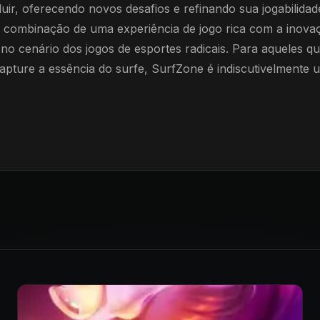
uir, oferecendo novos desafios e refinando sua jogabilidad
 combinação de uma experiência de jogo rica com a inovaç
o cenário dos jogos de esportes radicais. Para aqueles 
apture a essência do surfe, SurfZone é indiscutivelmente 