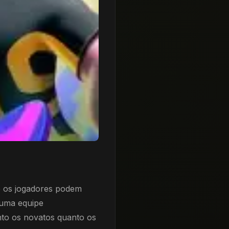
e os jogadores podem
 uma equipe
nto os novatos quanto os