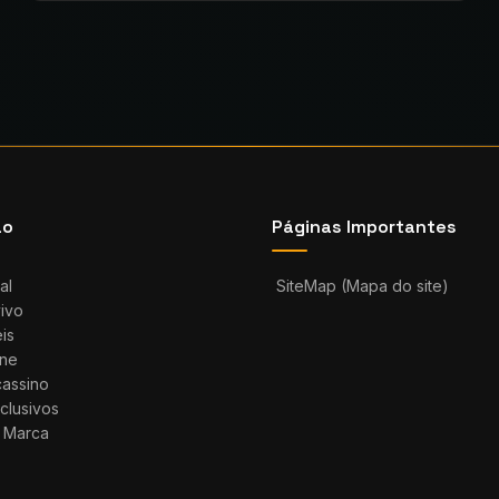
ão
Páginas Importantes
al
SiteMap (Mapa do site)
ivo
is
ine
assino
clusivos
a Marca