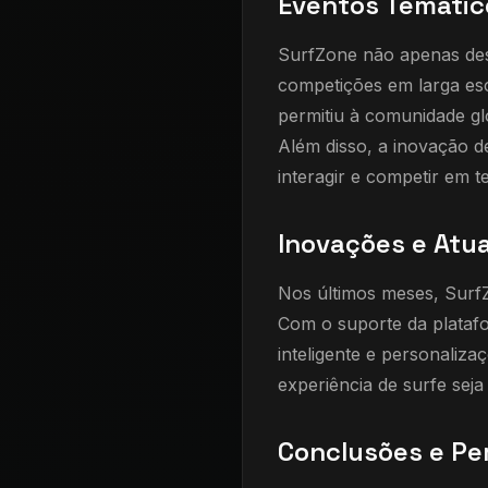
Eventos Temátic
SurfZone não apenas des
competições em larga esc
permitiu à comunidade gl
Além disso, a inovação 
interagir e competir em 
Inovações e Atu
Nos últimos meses, SurfZ
Com o suporte da plata
inteligente e personaliz
experiência de surfe seja
Conclusões e Pe