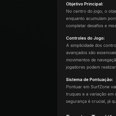
Objetivo Principal:
No centro do jogo, o obj
enquanto acumulam ponto
completar desafios e miss
Controles do Jogo:
A simplicidade dos cont
avançados são essenciais
movimentos de navegação
jogadores podem realiza
Sistema de Pontuação:
Pontuar em SurfZone vai
truques e a variação em 
segurança é crucial, já 