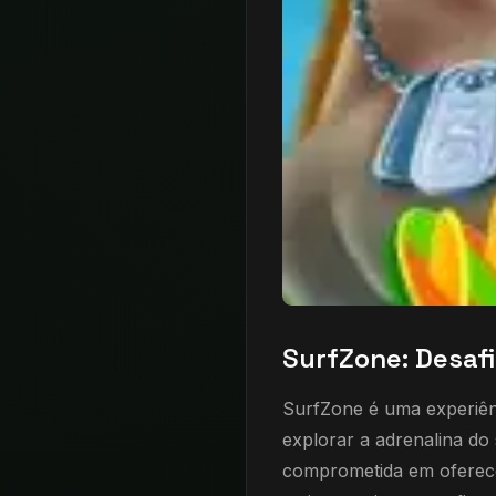
SurfZone: Desa
SurfZone é uma experiên
explorar a adrenalina do
comprometida em oferecer