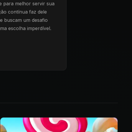
e para melhor servir sua
ão contínua faz dele
que buscam um desafio
uma escolha imperdível.