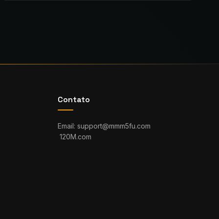
Contato
Email: support@mmm5fu.com
120M.com