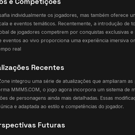
os e Competições
afia individualmente os jogadores, mas também oferece u
ala e eventos temáticos. Recentemente, a introdução de t
obal de jogadores competirem por conquistas exclusivas e s
de eventos ao vivo proporciona uma experiência imersiva 
tempo real
alizações Recentes
one integrou uma série de atualizações que ampliaram as p
forma MMM5.COM, o jogo agora incorpora um sistema de 
ações de personagens ainda mais detalhadas. Essas modific
 única e adaptada ao estilo e competências do jogador.
rspectivas Futuras