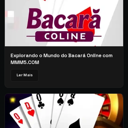
Explorando o Mundo do Bacará Online com
MMM5.COM
Ler Mais