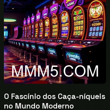
O Fascínio dos Caça-níqueis
no Mundo Moderno