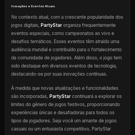
Inovações e Eventos Atuais
No contexto atual, com a crescente popularidade dos
jogos digitais,
PartyStar
organiza frequentemente
eventos especiais, como campeonatos ao vivo e
desafios temáticos. Esses eventos têm atraído uma
audiência mundial e contribuído para o fortalecimento
da comunidade de jogadores. Além disso, o jogo tem
sido destaque em diversos eventos de tecnologia,
destacando-se por suas inovações contínuas.
À medida que novas atualizações e funcionalidades
são incorporadas,
PartyStar
continuará a explorar os
limites do gênero de jogos festivos, proporcionando
experiências únicas e desafiadoras para todos os
tipos de jogadores. Seja você um amante de jogos
casuais ou um entusiasta competitivo, PartyStar