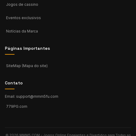
Jogos de cassino
Eventos exclusivos
Notícias da Marca
Páginas Importantes
SiteMap (Mapa do site)
Contato
Email: support@mmm5fu.com
779PG.com
© 2026 MMM5.COM - Jogos Online Engajantes e Divertidos para Todas as