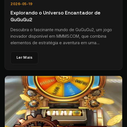
2026-05-19
Explorando o Universo Encantador de
GuGuGu2
Descubra o fascinante mundo de GuGuGu2, um jogo
inovador disponível em MMM5.COM, que combina
elementos de estratégia e aventura em uma
experiência envolvente.
Ler Mais