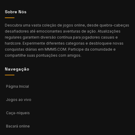
Sobre Nós
Descubra uma vasta coleção de jogos online, desde quebra-cabeças
desafiadores até emocionantes aventuras de ação. Atualizações
regulares garantem diversão contínua para jogadores casuais e
hardcore. Experimente diferentes categorias e desbloqueie novas
conquistas diárias em MMM5.COM. Participe da comunidade e
compartilhe suas pontuações com amigos.
Navegação
Página Inicial
Jogos ao vivo
Caça-níqueis
Bacará online