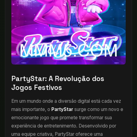
PartyStar: A Revolução dos
Jogos Festivos
Em um mundo onde a diversão digital está cada vez
mais importante, o
PartyStar
surge como um novo e
emocionante jogo que promete transformar sua
experiência de entretenimento. Desenvolvido por
uma equipe criativa, PartyStar oferece uma