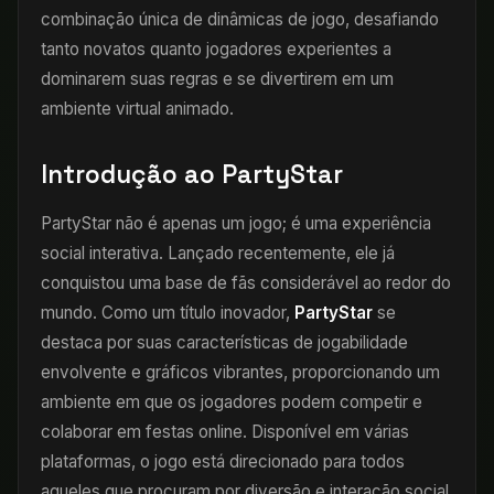
combinação única de dinâmicas de jogo, desafiando
tanto novatos quanto jogadores experientes a
dominarem suas regras e se divertirem em um
ambiente virtual animado.
Introdução ao PartyStar
PartyStar não é apenas um jogo; é uma experiência
social interativa. Lançado recentemente, ele já
conquistou uma base de fãs considerável ao redor do
mundo. Como um título inovador,
PartyStar
se
destaca por suas características de jogabilidade
envolvente e gráficos vibrantes, proporcionando um
ambiente em que os jogadores podem competir e
colaborar em festas online. Disponível em várias
plataformas, o jogo está direcionado para todos
aqueles que procuram por diversão e interação social.