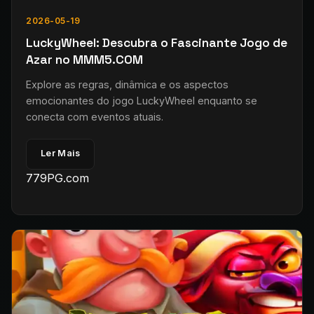
2026-05-19
LuckyWheel: Descubra o Fascinante Jogo de
Azar no MMM5.COM
Explore as regras, dinâmica e os aspectos
emocionantes do jogo LuckyWheel enquanto se
conecta com eventos atuais.
Ler Mais
779PG.com