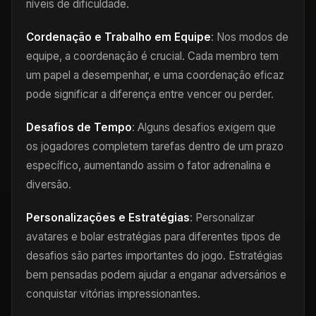
níveis de dificuldade.
Cordenação e Trabalho em Equipe
: Nos modos de
equipe, a coordenação é crucial. Cada membro tem
um papel a desempenhar, e uma coordenação eficaz
pode significar a diferença entre vencer ou perder.
Desafios de Tempo
: Alguns desafios exigem que
os jogadores completem tarefas dentro de um prazo
específico, aumentando assim o fator adrenalina e
diversão.
Personalizações e Estratégias
: Personalizar
avatares e bolar estratégias para diferentes tipos de
desafios são partes importantes do jogo. Estratégias
bem pensadas podem ajudar a enganar adversários e
conquistar vitórias impressionantes.