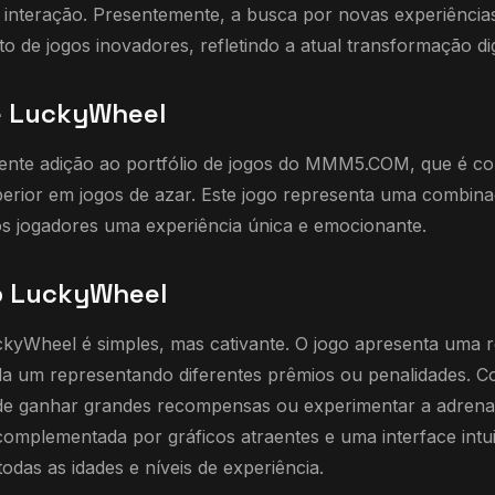
e interação. Presentemente, a busca por novas experiência
o de jogos inovadores, refletindo a atual transformação digi
e LuckyWheel
ente adição ao portfólio de jogos do MMM5.COM, que é co
perior em jogos de azar. Este jogo representa uma combinaç
os jogadores uma experiência única e emocionante.
o LuckyWheel
ckyWheel é simples, mas cativante. O jogo apresenta uma
a um representando diferentes prêmios ou penalidades. C
de ganhar grandes recompensas ou experimentar a adrenal
 complementada por gráficos atraentes e uma interface intu
todas as idades e níveis de experiência.