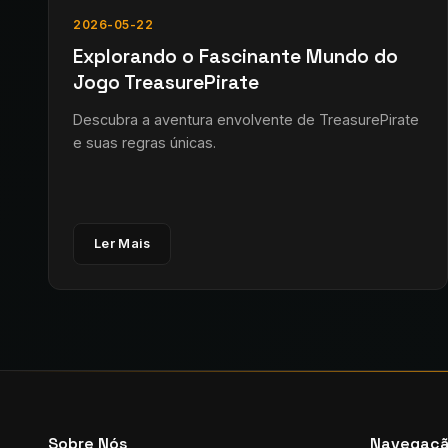
2026-05-22
Explorando o Fascinante Mundo do
Jogo TreasurePirate
Descubra a aventura envolvente de TreasurePirate
e suas regras únicas.
Ler Mais
Sobre Nós
Navegaç