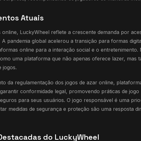
ntos Atuais
s online, LuckyWheel reflete a crescente demanda por acess
. A pandemia global acelerou a transição para formas digit
formas online para a interação social e o entretenimento.
como uma plataforma que não apenas oferece lazer, mas
e jogos.
nto da regulamentação dos jogos de azar online, plataf
garantir conformidade legal, promovendo práticas de jogo
guros para seus usuários. O jogo responsável é uma prior
ar medidas de segurança e proteção são uma resposta dir
 Destacadas do LuckyWheel