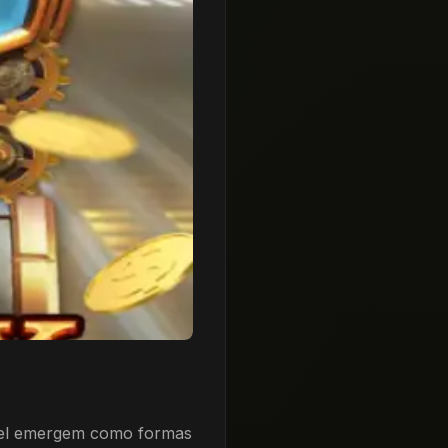
eel emergem como formas