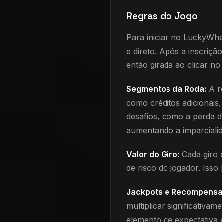
Regras do Jogo
Para iniciar no LuckyWh
e direto. Após a inscriçã
então girada ao clicar no
Segmentos da Roda:
A r
como créditos adicionais
desafios, como a perda de
aumentando a imparcialid
Valor do Giro:
Cada giro 
de risco do jogador. Isso
Jackpots e Recompensa
multiplicar significativa
elemento de expectativa