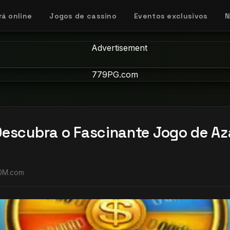
á online
Jogos de cassino
Eventos exclusivos
N
779PG.com
escubra o Fascinante Jogo de Az
0M.com