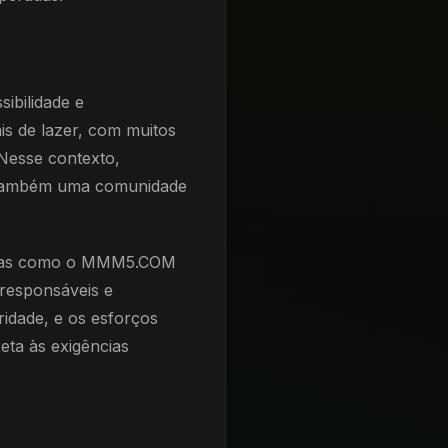
ibilidade e
ais de lazer, com muitos
 Nesse contexto,
 também uma comunidade
ormas como o MMM5.COM
 responsáveis e
idade, e os esforços
eta às exigências