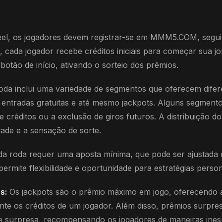
eel, os jogadores devem registrar-se em MMM5.COM, segu
o, cada jogador recebe créditos iniciais para começar sua j
 botão de início, ativando o sorteio dos prêmios.
oda inclui uma variedade de segmentos que oferecem dife
, entradas gratuitas e até mesmo jackpots. Alguns segmen
 créditos ou a exclusão de giros futuros. A distribuição do
ade e a sensação de sorte.
da roda requer uma aposta mínima, que pode ser ajustada
 permite flexibilidade e oportunidade para estratégias perso
s:
Os jackpots são o prêmio máximo em jogo, oferecendo a 
mente os créditos de um jogador. Além disso, prêmios surpr
 e surpresa, recompensando os jogadores de maneiras ines