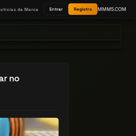
MMM5.COM
Entrar
Registro
otícias da Marca
ar no