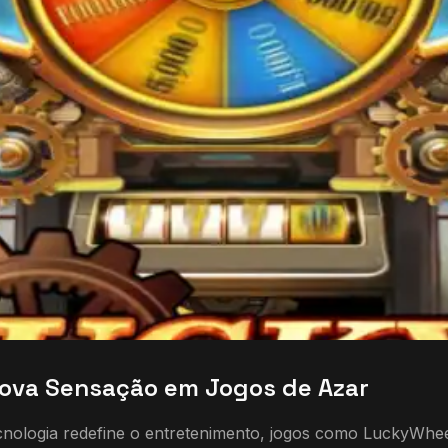
ova Sensação em Jogos de Azar
nologia redefine o entretenimento, jogos como LuckyWh