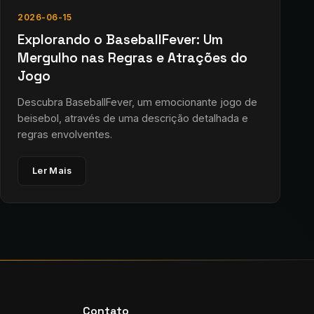
2026-06-15
Explorando o BaseballFever: Um
Mergulho nas Regras e Atrações do
Jogo
Descubra BaseballFever, um emocionante jogo de
beisebol, através de uma descrição detalhada e
regras envolventes.
Ler Mais
Contato