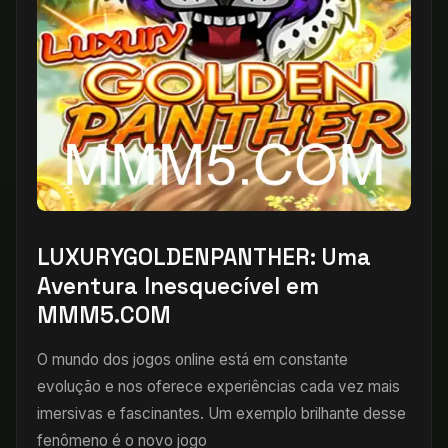
LUXURYGOLDENPANTHER: Uma
Aventura Inesquecível em
MMM5.COM
O mundo dos jogos online está em constante
evolução e nos oferece experiências cada vez mais
imersivas e fascinantes. Um exemplo brilhante desse
fenômeno é o novo jogo