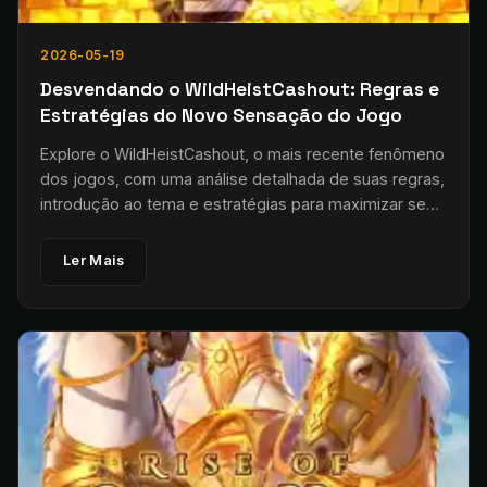
2026-05-19
Desvendando o WildHeistCashout: Regras e
Estratégias do Novo Sensação do Jogo
Explore o WildHeistCashout, o mais recente fenômeno
dos jogos, com uma análise detalhada de suas regras,
introdução ao tema e estratégias para maximizar seus
ganhos.
Ler Mais