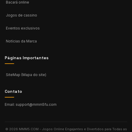
Bacará online
Jogos de cassino
Eventos exclusivos
Notícias da Marca
Páginas Importantes
SiteMap (Mapa do site)
Contato
Email: support@mmm5fu.com
© 2026 MMM5.COM - Jogos Online Engajantes e Divertidos para Todas as