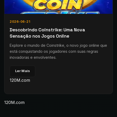
2026-06-21
Descobrindo Coinstrike: Uma Nova
Sensação nos Jogos Online
Explore o mundo de Coinstrike, o novo jogo online que
está conquistando os jogadores com suas regras
inovadoras e envolventes.
Ler Mais
120M.com
120M.com