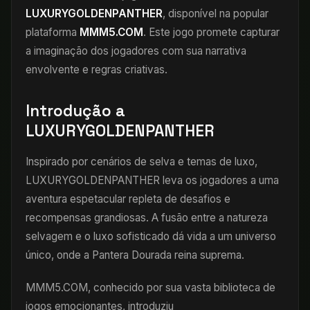
LUXURYGOLDENPANTHER
, disponível na popular
plataforma
MMM5.COM
. Este jogo promete capturar
a imaginação dos jogadores com sua narrativa
envolvente e regras criativas.
Introdução a
LUXURYGOLDENPANTHER
Inspirado por cenários de selva e temas de luxo,
LUXURYGOLDENPANTHER leva os jogadores a uma
aventura espetacular repleta de desafios e
recompensas grandiosas. A fusão entre a natureza
selvagem e o luxo sofisticado dá vida a um universo
único, onde a Pantera Dourada reina suprema.
MMM5.COM, conhecido por sua vasta biblioteca de
jogos emocionantes, introduziu