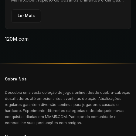
explosivas.
Ler Mais
120M.com
Sobre Nós
Descubra uma vasta coleção de jogos online, desde quebra-cabeças
desafiadores até emocionantes aventuras de ação. Atualizações
regulares garantem diversão contínua para jogadores casuais e
hardcore. Experimente diferentes categorias e desbloqueie novas
conquistas diárias em MMM5.COM. Participe da comunidade e
compartilhe suas pontuações com amigos.