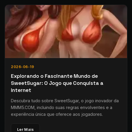
2026-06-19
Explorando o Fascinante Mundo de
SweetSugar: O Jogo que Conquista a
Internet
Descubra tudo sobre SweetSugar, o jogo inovador da
MMM5.COM, incluindo suas regras envolventes e a
experiência única que oferece aos jogadores.
Ler Mais