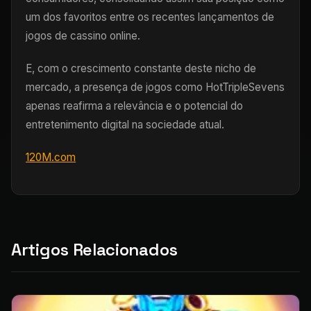
um dos favoritos entre os recentes lançamentos de
jogos de cassino online.
E, com o crescimento constante deste nicho de
mercado, a presença de jogos como HotTripleSevens
apenas reafirma a relevância e o potencial do
entretenimento digital na sociedade atual.
120M.com
Artigos Relacionados