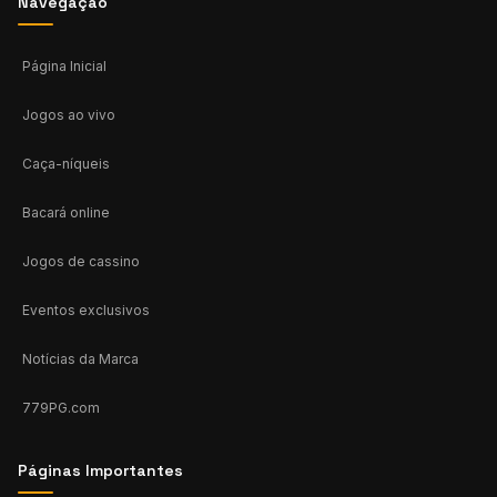
Navegação
Página Inicial
Jogos ao vivo
Caça-níqueis
Bacará online
Jogos de cassino
Eventos exclusivos
Notícias da Marca
779PG.com
Páginas Importantes