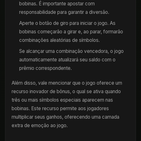
bobinas. É importante apostar com
responsabilidade para garantir a diversão.
Aperte o botão de giro para iniciar o jogo. As
bobinas começarão a girar e, ao parar, formarão
combinações aleatórias de símbolos.
Se alcançar uma combinação vencedora, o jogo
automaticamente atualizará seu saldo com o
prêmio correspondente.
Além disso, vale mencionar que o jogo oferece um
recurso inovador de bônus, o qual se ativa quando
três ou mais símbolos especiais aparecem nas
bobinas. Este recurso permite aos jogadores
multiplicar seus ganhos, oferecendo uma camada
extra de emoção ao jogo.