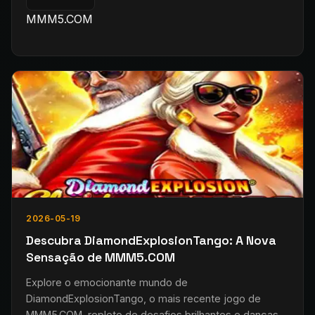
MMM5.COM
2026-05-19
Descubra DiamondExplosionTango: A Nova
Sensação de MMM5.COM
Explore o emocionante mundo de
DiamondExplosionTango, o mais recente jogo de
MMM5.COM, repleto de desafios brilhantes e danças