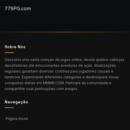
779PG.com
Sobre Nós
Descubra uma vasta coleção de jogos online, desde quebra-cabeças
desafiadores até emocionantes aventuras de ação. Atualizações
regulares garantem diversão contínua para jogadores casuais e
hardcore. Experimente diferentes categorias e desbloqueie novas
conquistas diárias em MMM5.COM. Participe da comunidade e
compartilhe suas pontuações com amigos.
Navegação
Página Inicial