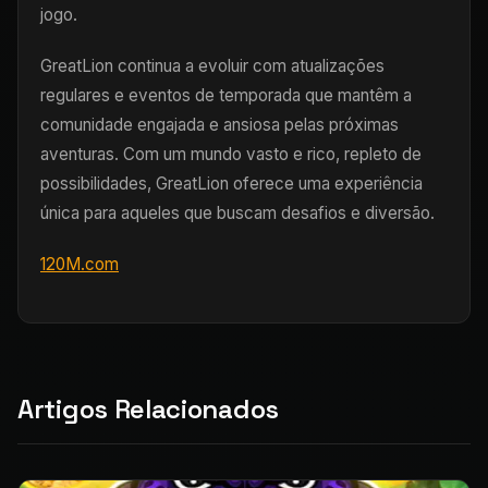
jogo.
GreatLion continua a evoluir com atualizações
regulares e eventos de temporada que mantêm a
comunidade engajada e ansiosa pelas próximas
aventuras. Com um mundo vasto e rico, repleto de
possibilidades, GreatLion oferece uma experiência
única para aqueles que buscam desafios e diversão.
120M.com
Artigos Relacionados