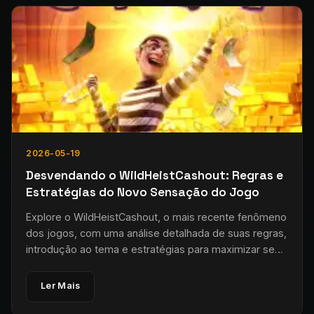
2026-05-19
Desvendando o WildHeistCashout: Regras e
Estratégias do Novo Sensação do Jogo
Explore o WildHeistCashout, o mais recente fenômeno
dos jogos, com uma análise detalhada de suas regras,
introdução ao tema e estratégias para maximizar seus
ganhos.
Ler Mais