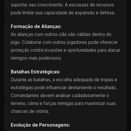
suportar seu crescimento. A escassez de recursos
pode limitar sua capacidade de expansão e defesa.
Formação de Alianças:
As alianças com outros clãs são válidas dentro do
jogo. Colaborar com outros jogadores pode oferecer
proteção contra invasões e oportunidades para atacar
inimigos mais poderosos.
Batalhas Estratégicas:
Durante as batalhas, a escolha adequada de tropas e
estratégias pode influenciar diretamente o resultado.
Comandantes devem analisar cuidadosamente o
terreno, clima e forças inimigas para maximizar suas
chances de vitória.
Evolução de Personagens: