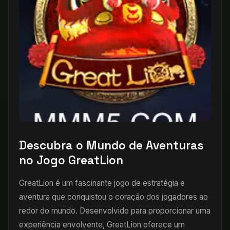
Descubra o Mundo de Aventuras
no Jogo GreatLion
GreatLion é um fascinante jogo de estratégia e
aventura que conquistou o coração dos jogadores ao
redor do mundo. Desenvolvido para proporcionar uma
experiência envolvente, GreatLion oferece um