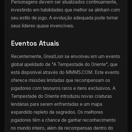
Personagens devem ser atualizados continuamente,
investindo em habilidades que melhor se alinham com
seu estilo de jogo. A evolução adequada pode tornar
seus líderes quase invencíveis.
Eventos Atuais
Recentemente, GreatLion se envolveu em um evento
global apelidado de "A Tempestade do Oriente", que
está disponível através do MMM5.COM. Este evento
oferece missões limitadas que recompensam os
jogadores com tesouros raros e itens exclusivos. A
Tempestade do Oriente introduziu novas criaturas
lendárias para serem enfrentadas e um mapa
expandido repleto de segredos. Os melhores
jogadores têm a chance de ganhar reconhecimento
no mundo inteiro, além de recompensas dentro do