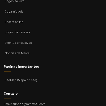
Jogos ao vivo
Caça-níqueis
Bacará online
Jogos de cassino
Eventos exclusivos
Notícias da Marca
Páginas Importantes
SiteMap (Mapa do site)
Contato
Email: support@mmm5fu.com