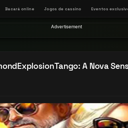
Bacará online
Jogos de cassino
Eventos exclusiv
mondExplosionTango: A Nova Sen