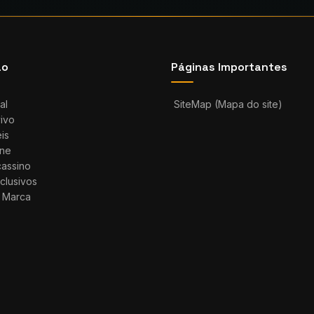
ão
Páginas Importantes
al
SiteMap (Mapa do site)
ivo
is
ine
assino
clusivos
a Marca