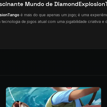
ascinante Mundo de DiamondExplosion
sionTango
é mais do que apenas um jogo; é uma experiênci
tecnologia de jogos atual com uma jogabilidade criativa e 