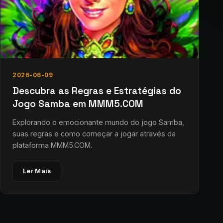
2026-06-09
Descubra as Regras e Estratégias do
Jogo Samba em MMM5.COM
Explorando o emocionante mundo do jogo Samba,
suas regras e como começar a jogar através da
plataforma MMM5.COM.
Ler Mais