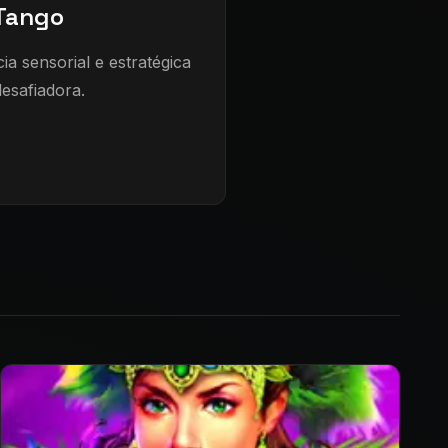
Tango
a sensorial e estratégica
desafiadora.