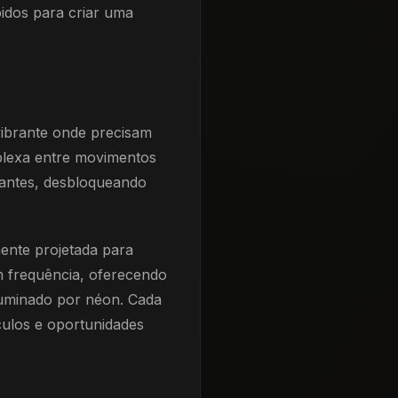
pidos para criar uma
ibrante onde precisam
plexa entre movimentos
mantes, desbloqueando
ente projetada para
 frequência, oferecendo
luminado por néon. Cada
culos e oportunidades