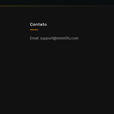
Contato
Email: support@mmm5fu.com