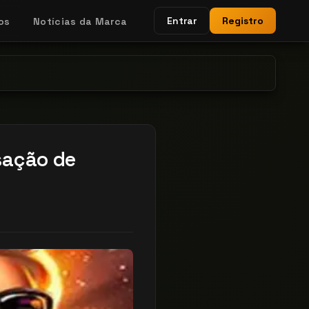
Entrar
Registro
os
Notícias da Marca
sação de